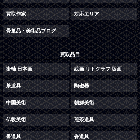
買取作家
対応エリア
骨董品・美術品ブログ
買取品目
掛軸 日本画
絵画 リトグラフ 版画
茶道具
陶磁器
中国美術
朝鮮美術
仏教美術
煎茶道具
書道具
香道具