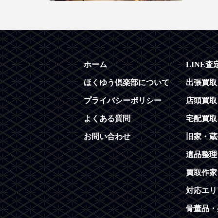
ホーム
LINE査
ほくゆう倶楽部について
出張買取
プライバシーポリシー
店頭買取
よくある質問
宅配買取
お問い合わせ
旧家・蔵
遺品整理
買取作家
対応エリ
骨董品・