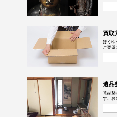
買取
ほくゆ
ご要望
遺品
遺品整
す。お