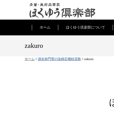
ホーム
ほくゆう倶楽部について
zakuro
ホーム
>
源右衛門窯の染錦石榴紋花瓶
>
zakuro