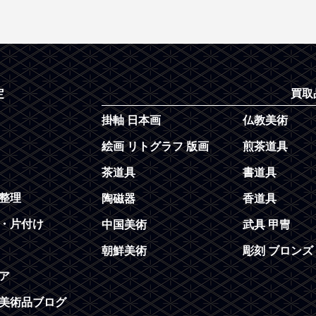
定
買取
掛軸 日本画
仏教美術
絵画 リトグラフ 版画
煎茶道具
茶道具
書道具
整理
陶磁器
香道具
・片付け
中国美術
武具 甲冑
朝鮮美術
彫刻 ブロンズ
ア
美術品ブログ