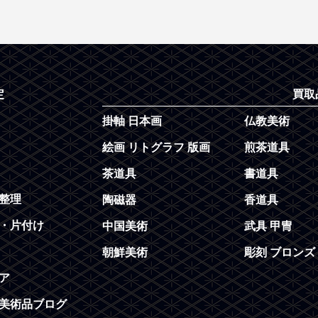
定
買取
掛軸 日本画
仏教美術
絵画 リトグラフ 版画
煎茶道具
茶道具
書道具
整理
陶磁器
香道具
・片付け
中国美術
武具 甲冑
朝鮮美術
彫刻 ブロンズ
ア
美術品ブログ