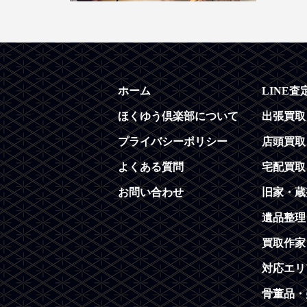
ホーム
LINE査
ほくゆう倶楽部について
出張買取
プライバシーポリシー
店頭買取
よくある質問
宅配買取
お問い合わせ
旧家・蔵
遺品整理
買取作家
対応エリ
骨董品・