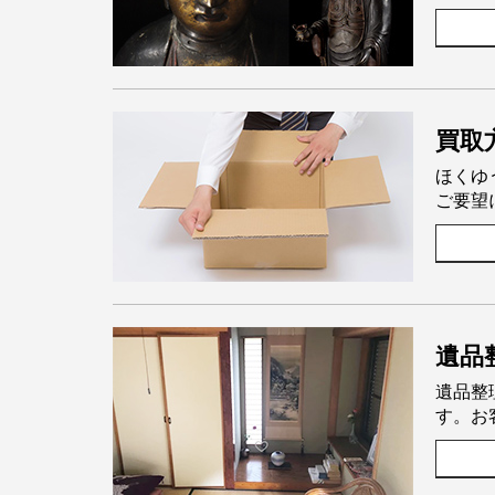
買取
ほくゆ
ご要望
遺品
遺品整
す。お