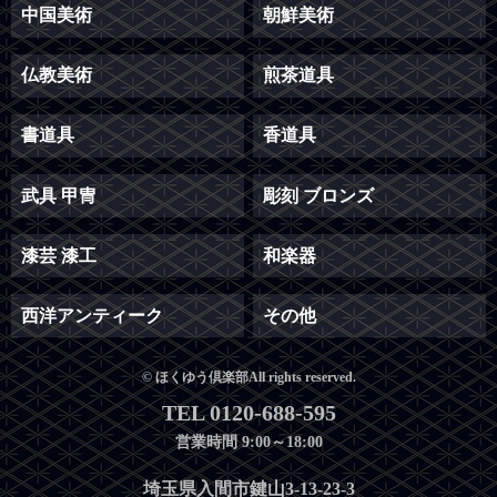
中国美術
朝鮮美術
仏教美術
煎茶道具
書道具
香道具
武具 甲冑
彫刻 ブロンズ
漆芸 漆工
和楽器
西洋アンティーク
その他
© ほくゆう倶楽部All rights reserved.
TEL 0120-688-595
営業時間 9:00～18:00
埼玉県入間市鍵山3-13-23-3