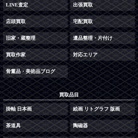
LINE査定
出張買取
店頭買取
宅配買取
旧家・蔵整理
遺品整理・片付け
買取作家
対応エリア
骨董品・美術品ブログ
買取品目
掛軸 日本画
絵画 リトグラフ 版画
茶道具
陶磁器