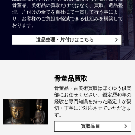
骨董品、美術品の買取だけではなく、買取、遺品整
理、片付けの全てを自社にて一貫して行う事によ
り、お客様のご負担を軽減できる仕組みを構築して
おります。
遺品整理・片付けはこちら
骨董品買取
骨董品・古美術買取はほくゆう倶楽
部にお任せください。鑑定歴40年の
経験と専門知識を持った鑑定士が親
切・丁寧にご対応させていただきま
す。
買取品目